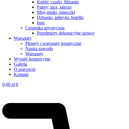
Kubki, czarki, filiżanki
Patery, tace, talerze
Misy,miski, miseczki
Dzbanki, imbryki, butelki
Inne
Ceramika artystyczna
Przedmioty dekoracyjne stojące
Warsztaty
Plenery i warsztaty tematyczne
Nauka zawodu
Warsztaty
Wypały komercyjne
Galeria
O pracowni
Kontakt
0,00
zł
0