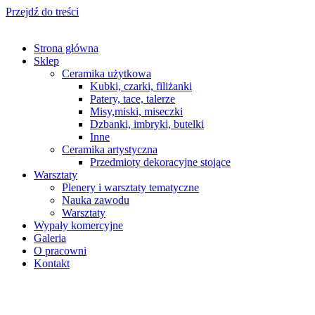
Przejdź do treści
Strona główna
Sklep
Ceramika użytkowa
Kubki, czarki, filiżanki
Patery, tace, talerze
Misy,miski, miseczki
Dzbanki, imbryki, butelki
Inne
Ceramika artystyczna
Przedmioty dekoracyjne stojące
Warsztaty
Plenery i warsztaty tematyczne
Nauka zawodu
Warsztaty
Wypały komercyjne
Galeria
O pracowni
Kontakt