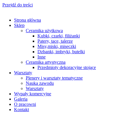
Przejdź do treści
Strona główna
Sklep
Ceramika użytkowa
Kubki, czarki, filiżanki
Patery, tace, talerze
Misy,miski, miseczki
Dzbanki, imbryki, butelki
Inne
Ceramika artystyczna
Przedmioty dekoracyjne stojące
Warsztaty
Plenery i warsztaty tematyczne
Nauka zawodu
Warsztaty
Wypały komercyjne
Galeria
O pracowni
Kontakt