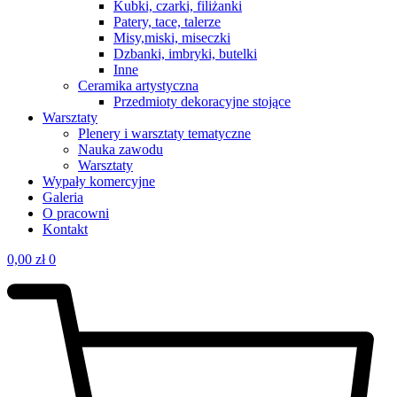
Kubki, czarki, filiżanki
Patery, tace, talerze
Misy,miski, miseczki
Dzbanki, imbryki, butelki
Inne
Ceramika artystyczna
Przedmioty dekoracyjne stojące
Warsztaty
Plenery i warsztaty tematyczne
Nauka zawodu
Warsztaty
Wypały komercyjne
Galeria
O pracowni
Kontakt
0,00
zł
0