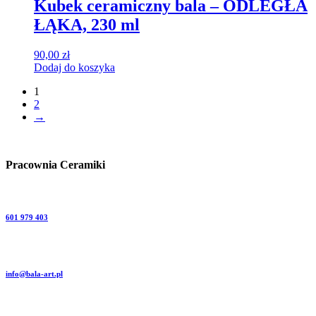
Kubek ceramiczny bala – ODLEGŁA
ŁĄKA, 230 ml
90,00
zł
Dodaj do koszyka
1
2
→
Pracownia Ceramiki
601 979 403
info@bala-art.pl