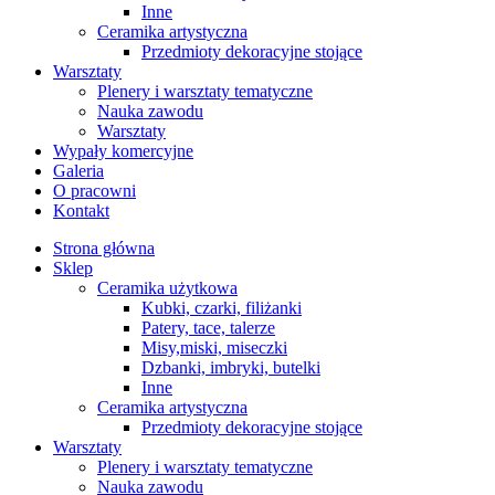
Inne
Ceramika artystyczna
Przedmioty dekoracyjne stojące
Warsztaty
Plenery i warsztaty tematyczne
Nauka zawodu
Warsztaty
Wypały komercyjne
Galeria
O pracowni
Kontakt
Strona główna
Sklep
Ceramika użytkowa
Kubki, czarki, filiżanki
Patery, tace, talerze
Misy,miski, miseczki
Dzbanki, imbryki, butelki
Inne
Ceramika artystyczna
Przedmioty dekoracyjne stojące
Warsztaty
Plenery i warsztaty tematyczne
Nauka zawodu