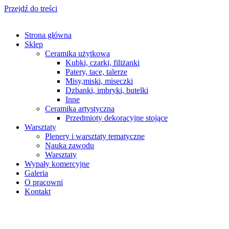
Przejdź do treści
Strona główna
Sklep
Ceramika użytkowa
Kubki, czarki, filiżanki
Patery, tace, talerze
Misy,miski, miseczki
Dzbanki, imbryki, butelki
Inne
Ceramika artystyczna
Przedmioty dekoracyjne stojące
Warsztaty
Plenery i warsztaty tematyczne
Nauka zawodu
Warsztaty
Wypały komercyjne
Galeria
O pracowni
Kontakt