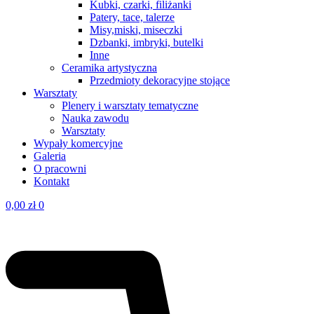
Kubki, czarki, filiżanki
Patery, tace, talerze
Misy,miski, miseczki
Dzbanki, imbryki, butelki
Inne
Ceramika artystyczna
Przedmioty dekoracyjne stojące
Warsztaty
Plenery i warsztaty tematyczne
Nauka zawodu
Warsztaty
Wypały komercyjne
Galeria
O pracowni
Kontakt
0,00
zł
0