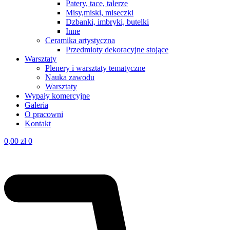
Patery, tace, talerze
Misy,miski, miseczki
Dzbanki, imbryki, butelki
Inne
Ceramika artystyczna
Przedmioty dekoracyjne stojące
Warsztaty
Plenery i warsztaty tematyczne
Nauka zawodu
Warsztaty
Wypały komercyjne
Galeria
O pracowni
Kontakt
0,00
zł
0