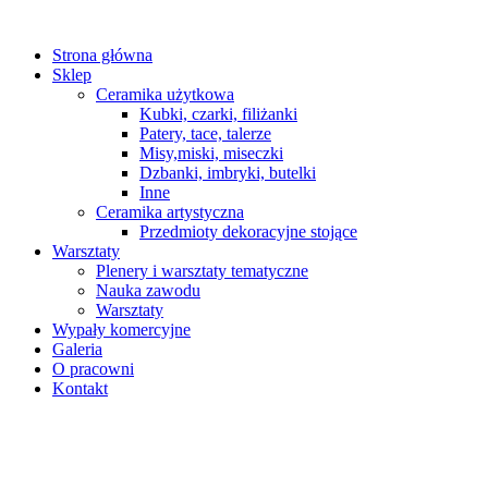
Strona główna
Sklep
Ceramika użytkowa
Kubki, czarki, filiżanki
Patery, tace, talerze
Misy,miski, miseczki
Dzbanki, imbryki, butelki
Inne
Ceramika artystyczna
Przedmioty dekoracyjne stojące
Warsztaty
Plenery i warsztaty tematyczne
Nauka zawodu
Warsztaty
Wypały komercyjne
Galeria
O pracowni
Kontakt