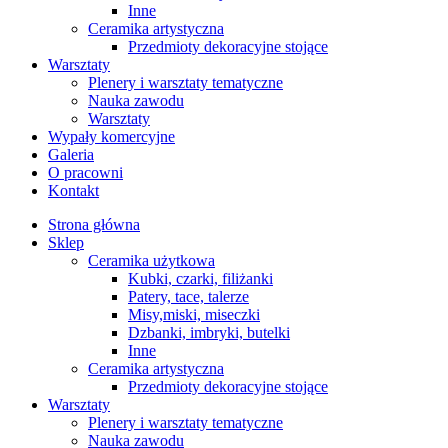
Inne
Ceramika artystyczna
Przedmioty dekoracyjne stojące
Warsztaty
Plenery i warsztaty tematyczne
Nauka zawodu
Warsztaty
Wypały komercyjne
Galeria
O pracowni
Kontakt
Strona główna
Sklep
Ceramika użytkowa
Kubki, czarki, filiżanki
Patery, tace, talerze
Misy,miski, miseczki
Dzbanki, imbryki, butelki
Inne
Ceramika artystyczna
Przedmioty dekoracyjne stojące
Warsztaty
Plenery i warsztaty tematyczne
Nauka zawodu