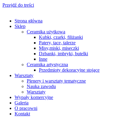
Przejdź do treści
Strona główna
Sklep
Ceramika użytkowa
Kubki, czarki, filiżanki
Patery, tace, talerze
Misy,miski, miseczki
Dzbanki, imbryki, butelki
Inne
Ceramika artystyczna
Przedmioty dekoracyjne stojące
Warsztaty
Plenery i warsztaty tematyczne
Nauka zawodu
Warsztaty
Wypały komercyjne
Galeria
O pracowni
Kontakt