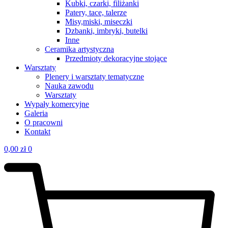
Kubki, czarki, filiżanki
Patery, tace, talerze
Misy,miski, miseczki
Dzbanki, imbryki, butelki
Inne
Ceramika artystyczna
Przedmioty dekoracyjne stojące
Warsztaty
Plenery i warsztaty tematyczne
Nauka zawodu
Warsztaty
Wypały komercyjne
Galeria
O pracowni
Kontakt
0,00
zł
0