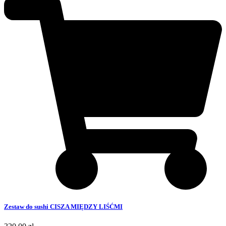
Zestaw do sushi CISZA MIĘDZY LIŚĆMI