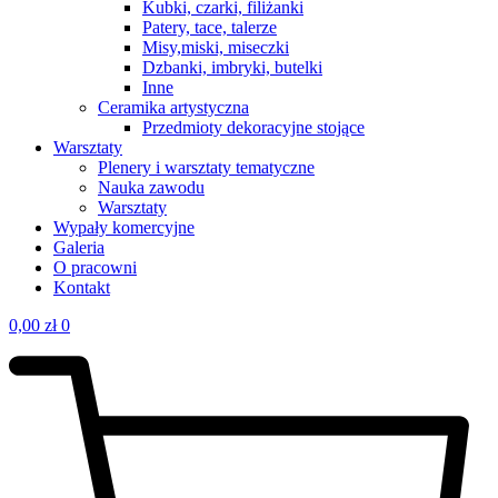
Kubki, czarki, filiżanki
Patery, tace, talerze
Misy,miski, miseczki
Dzbanki, imbryki, butelki
Inne
Ceramika artystyczna
Przedmioty dekoracyjne stojące
Warsztaty
Plenery i warsztaty tematyczne
Nauka zawodu
Warsztaty
Wypały komercyjne
Galeria
O pracowni
Kontakt
0,00
zł
0