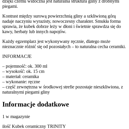
dzięki czemu widoczna jest naturalna struktura gliny z drobnymi
piegami.
Kontrast między surową powierzchnią gliny a szkliwioną górą
nadaje naczyniu wyrazisty, nowoczesny charakter. Smukła forma
sprawia, że kubek dobrze leży w dłoni i świetnie sprawdza się do
kawy, herbaty lub innych napojów.
Każdy egzemplarz jest wykonywany ręcznie, dlatego może
nieznacznie różnić się od pozostałych – to naturalna cecha ceramiki.
INFORMACJE
– pojemność: ok. 300 ml
– wysokość: ok. 15 cm
– materiał: ceramika
– wykonanie: ręczne
– część zewnętrzna w środkowej strefie pozostaje nieszkliwiona, z
naturalnymi piegami gliny
Informacje dodatkowe
1 w magazynie
ilość Kubek ceramiczny TRINITY