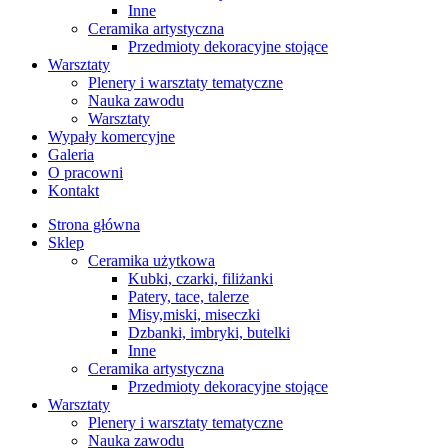
Inne
Ceramika artystyczna
Przedmioty dekoracyjne stojące
Warsztaty
Plenery i warsztaty tematyczne
Nauka zawodu
Warsztaty
Wypały komercyjne
Galeria
O pracowni
Kontakt
Strona główna
Sklep
Ceramika użytkowa
Kubki, czarki, filiżanki
Patery, tace, talerze
Misy,miski, miseczki
Dzbanki, imbryki, butelki
Inne
Ceramika artystyczna
Przedmioty dekoracyjne stojące
Warsztaty
Plenery i warsztaty tematyczne
Nauka zawodu