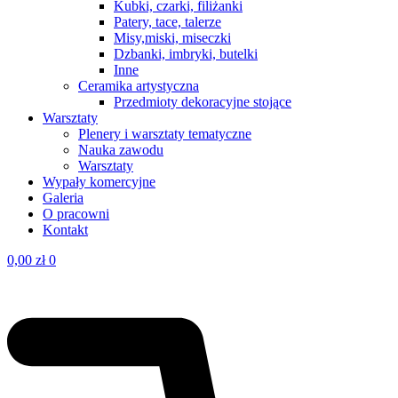
Kubki, czarki, filiżanki
Patery, tace, talerze
Misy,miski, miseczki
Dzbanki, imbryki, butelki
Inne
Ceramika artystyczna
Przedmioty dekoracyjne stojące
Warsztaty
Plenery i warsztaty tematyczne
Nauka zawodu
Warsztaty
Wypały komercyjne
Galeria
O pracowni
Kontakt
0,00
zł
0