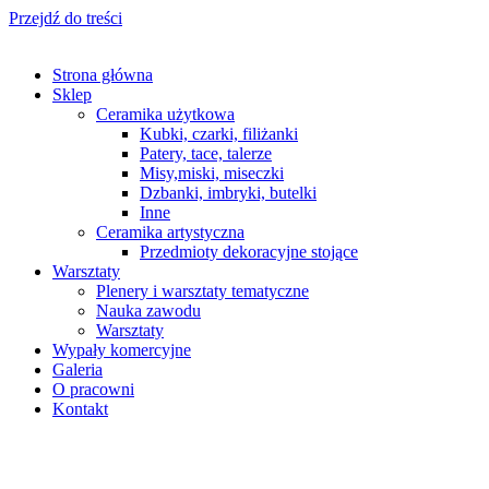
Przejdź do treści
Strona główna
Sklep
Ceramika użytkowa
Kubki, czarki, filiżanki
Patery, tace, talerze
Misy,miski, miseczki
Dzbanki, imbryki, butelki
Inne
Ceramika artystyczna
Przedmioty dekoracyjne stojące
Warsztaty
Plenery i warsztaty tematyczne
Nauka zawodu
Warsztaty
Wypały komercyjne
Galeria
O pracowni
Kontakt